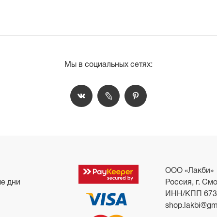
Мы в социальных сетях:
ООО «Лакби»
ые дни
Россия, г. Смо
ИНН/КПП 673
shop.lakbi@gm