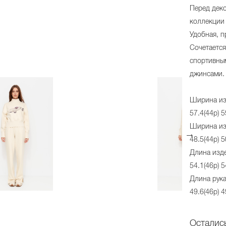
Перед дек
коллекции
Удобная, п
Сочетается
спортивны
джинсами.
Ширина из
57.4(44р) 5
Ширина изд
48.5(44р) 5
Длина изде
54.1(46р) 5
Длина рука
49.6(46р) 4
Осталис