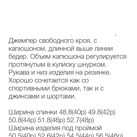
ОПИСАНИЕ
УХОД
Состав: 88% хлопок,12% полиэстер.
Джемпер свободного кроя, с
капюшоном, длинной выше линии
бедер. Объем капюшона регулируется
протянутым в кулиску шнурком.
Рукава и низ изделия на резинке.
Хорошо сочетается как со
спортивными брюками, так и с
джинсами и шортами.
Ширина спинки 48.8(40р) 49.8(42р)
50.8(44р) 51.8(46р) 52.7(48р)
Ширина изделия под проймой
50.5(40р) 52.6(42р) 54.5(44р) 56.5(46р)