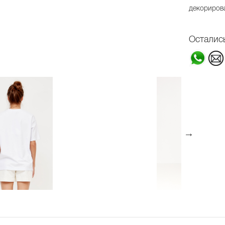
декориров
Осталис