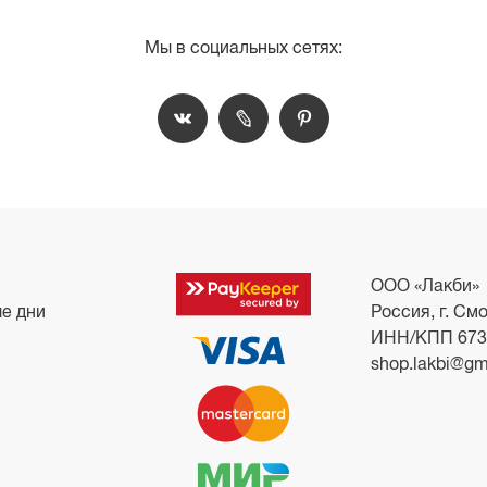
Мы в социальных сетях:
ООО «Лакби»
ые дни
Россия, г. Смо
ИНН/КПП 673
shop.lakbi@gm