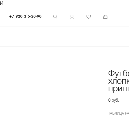
ЕЙ
+7 920 315-20-90
Футб
хлоп
прин
0 руб.
ТАБЛИЦА Р