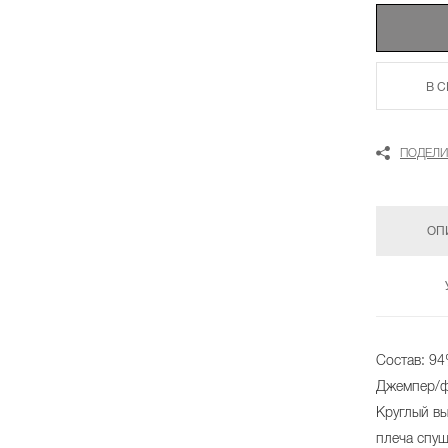
В 
ПОДЕЛИ
ОП
Состав: 94
Джемпер/ф
Круглый вы
плеча спущ