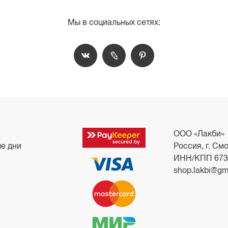
Мы в социальных сетях:
ООО «Лакби»
ые дни
Россия, г. Смо
ИНН/КПП 673
shop.lakbi@gm