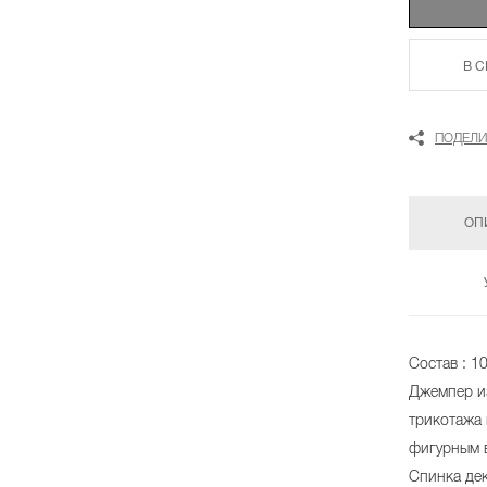
В 
ПОДЕЛИ
ОП
Состав : 1
Джемпер и
трикотажа 
фигурным 
Спинка де