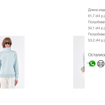
Длина издел
61,7 (44 р.)
Полуобхват 
54,1 (44 р.)
Полуобхват 
53,2 (44 р.)
Осталис