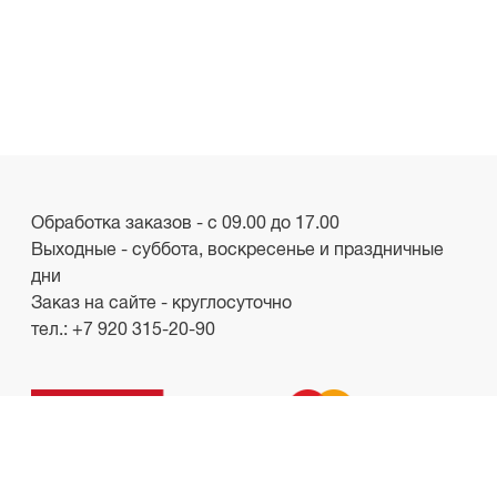
Обработка заказов - с 09.00 до 17.00
Выходные - суббота, воскресенье и праздничные
дни
Заказ на сайте - круглосуточно
тел.:
+7 920 315-20-90
ООО «Лакби»
Россия, г. Смоленск, пр-кт. Гагарина, д.19
ИНН/КПП 6732057528/673201001