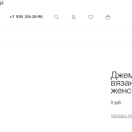
ЕЙ
+7 920 315-20-90
Дже
вяза
женс
0 руб.
ТАБЛИЦА Р