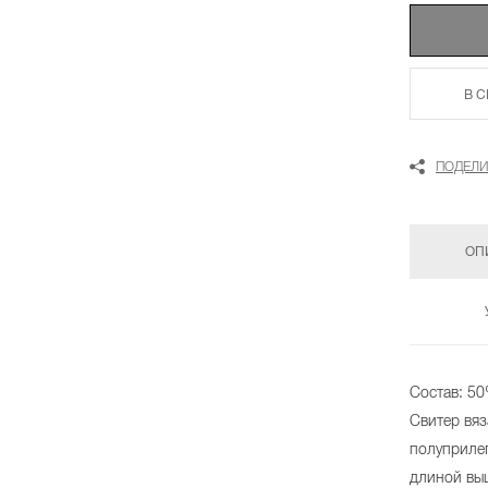
В 
ПОДЕЛИ
ОП
Состав: 5
Свитер вя
полуприле
длиной вы