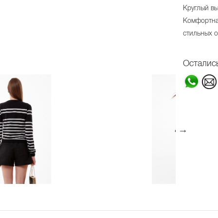
Круглый в
Комфортна
стильных о
Осталис