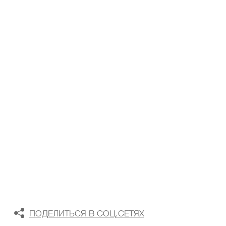
ТАБЛИЦА РАЗМЕРОВ
В КОРЗИНУ
В СПИСОК ЖЕЛАНИЙ
ПОДЕЛИТЬСЯ В СОЦ.СЕТЯХ