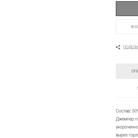
В 
ПОДЕЛИ
ОП
Состав: 5
Джемпер п
укороченн
вырез горл