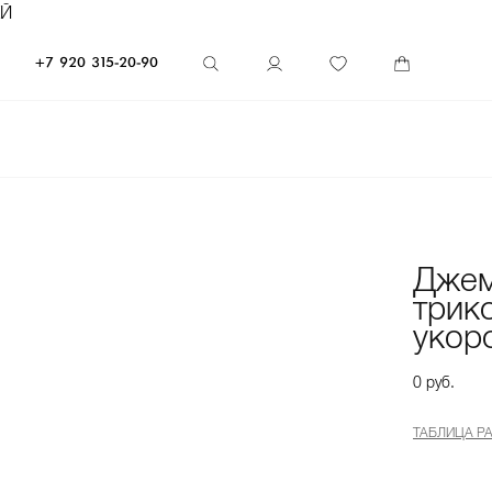
ЕЙ
+7 920 315-20-90
Дже
трик
укор
0 руб.
ТАБЛИЦА Р