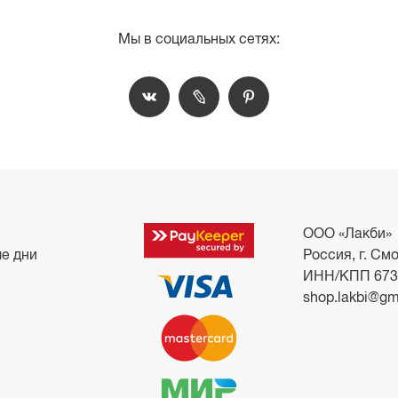
Мы в социальных сетях:
ООО «Лакби»
ые дни
Россия, г. Смо
ИНН/КПП 673
shop.lakbi@gm