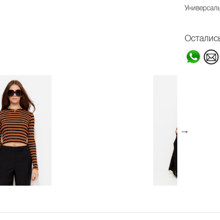
Универсаль
Осталис