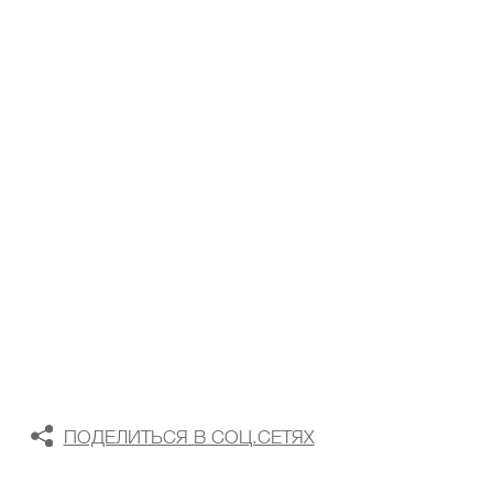
ТАБЛИЦА РАЗМЕРОВ
В КОРЗИНУ
В СПИСОК ЖЕЛАНИЙ
ПОДЕЛИТЬСЯ В СОЦ.СЕТЯХ