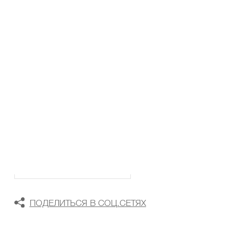
ТАБЛИЦА РАЗМЕРОВ
В КОРЗИНУ
В СПИСОК ЖЕЛАНИЙ
ПОДЕЛИТЬСЯ В СОЦ.СЕТЯХ