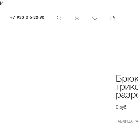
ЕЙ
+7 920 315-20-90
Брюк
трик
разр
0 руб.
ТАБЛИЦА Р