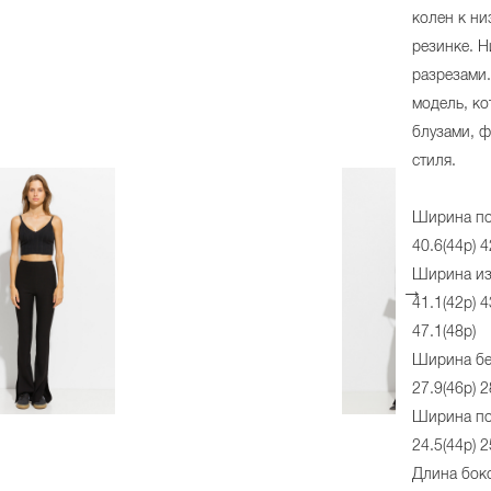
колен к ни
резинке. Н
разрезами
модель, ко
блузами, 
стиля.
Ширина по 
40.6(44р) 4
Ширина из
41.1(42р) 4
47.1(48р)
Ширина бед
27.9(46р) 2
Ширина по 
24.5(44р) 2
Длина боко