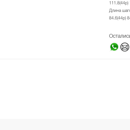
111.8(44р) 
Длина шаго
84.6(44р) 8
Осталис