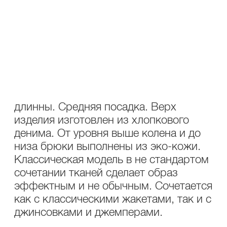
ОПИСАНИЕ
УХОД
Состав верха: 100% хлопок. Состав
низа:
66%хлопок,31%полиэстер,3%спандекс.
Брюки прямого силуэта, укороченной
длинны. Средняя посадка. Верх
изделия изготовлен из хлопкового
денима. От уровня выше колена и до
низа брюки выполнены из эко-кожи.
Классическая модель в не стандартом
сочетании тканей сделает образ
эффектным и не обычным. Сочетается
как с классическими жакетами, так и с
джинсовками и джемперами.