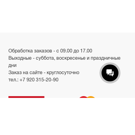
Обработка заказов - с 09.00 до 17.00
Выходные - суббота, воскресенье и праздничные
дни
Заказ на сайте - круглосуточно
тел.:
+7 920 315-20-90
ООО «Лакби»
Россия, г. Смоленск, пр-кт. Гагарина, д.19
ИНН/КПП 6732057528/673201001
shop.lakbi@gmail.com