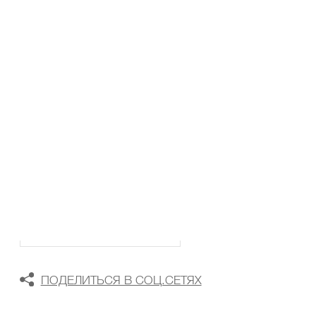
ТАБЛИЦА РАЗМЕРОВ
В КОРЗИНУ
В СПИСОК ЖЕЛАНИЙ
ПОДЕЛИТЬСЯ В СОЦ.СЕТЯХ