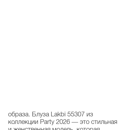
В КОРЗИНУ
В СПИСОК ЖЕЛАНИЙ
ПОДЕЛИТЬСЯ В СОЦ.СЕТЯХ
ОПИСАНИЕ
УХОД
Состав : 85% лиоцелл,15% ПЭ
Блуза Lakbi 55307 с воланами на
рукавах и передней части —
элегантный акцент вашего вечернего
образа. Блуза Lakbi 55307 из
коллекции Party 2026 — это стильная
и женственная модель, которая