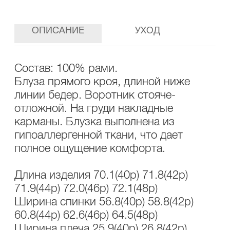
ОПИСАНИЕ
УХОД
Состав: 100% рами.
Блуза прямого кроя, длиной ниже
линии бедер. Воротник стояче-
отложной. На груди накладные
карманы. Блузка выполнена из
гипоаллергенной ткани, что дает
полное ощущение комфорта.
Длина изделия 70.1(40р) 71.8(42р)
71.9(44р) 72.0(46р) 72.1(48р)
Ширина спинки 56.8(40р) 58.8(42р)
60.8(44р) 62.6(46р) 64.5(48р)
Ширина плеча 25.9(40р) 26.8(42р)