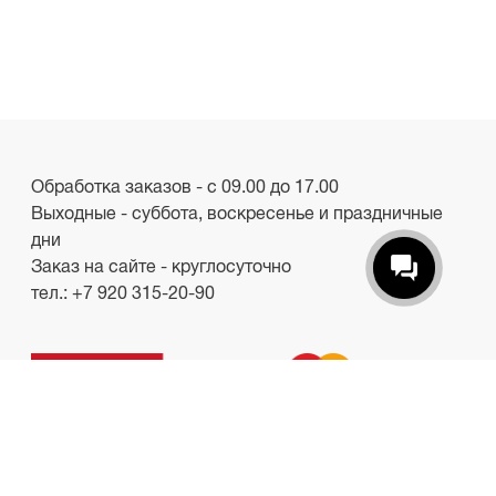
Обработка заказов - с 09.00 до 17.00
Выходные - суббота, воскресенье и праздничные
дни
Заказ на сайте - круглосуточно
тел.:
+7 920 315-20-90
ООО «Лакби»
Россия, г. Смоленск, пр-кт. Гагарина, д.19
ИНН/КПП 6732057528/673201001
shop.lakbi@gmail.com