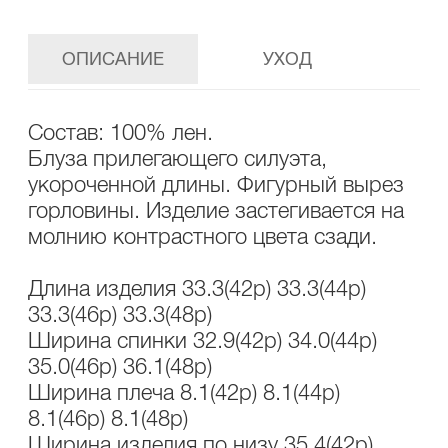
ОПИСАНИЕ
УХОД
Состав: 100% лен.
Блуза прилегающего силуэта,
укороченной длины. Фигурный вырез
горловины. Изделие застегивается на
молнию контрастного цвета сзади.
Длина изделия 33.3(42р) 33.3(44р)
33.3(46р) 33.3(48р)
Ширина спинки 32.9(42р) 34.0(44р)
35.0(46р) 36.1(48р)
Ширина плеча 8.1(42р) 8.1(44р)
8.1(46р) 8.1(48р)
Ширина изделия по низу 35.4(42р)