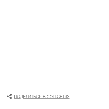
ТАБЛИЦА РАЗМЕРОВ
В КОРЗИНУ
В СПИСОК ЖЕЛАНИЙ
ПОДЕЛИТЬСЯ В СОЦ.СЕТЯХ