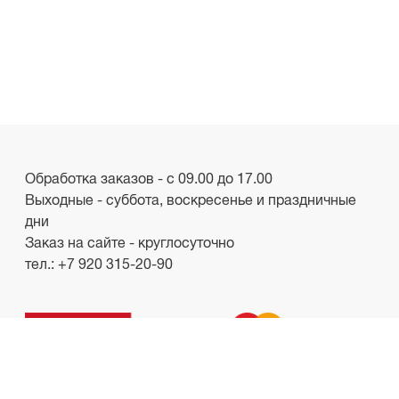
Обработка заказов - с 09.00 до 17.00
Выходные - суббота, воскресенье и праздничные
дни
Заказ на сайте - круглосуточно
тел.:
+7 920 315-20-90
ООО «Лакби»
Россия, г. Смоленск, пр-кт. Гагарина, д.19
ИНН/КПП 6732057528/673201001