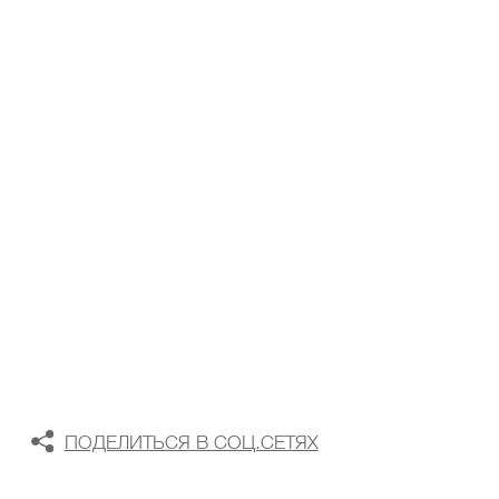
ТАБЛИЦА РАЗМЕРОВ
В КОРЗИНУ
В СПИСОК ЖЕЛАНИЙ
ПОДЕЛИТЬСЯ В СОЦ.СЕТЯХ