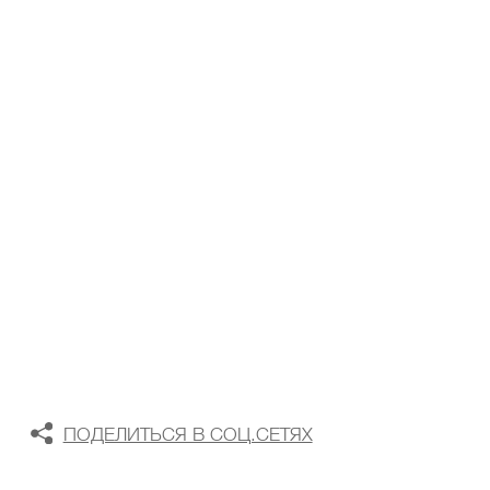
ТАБЛИЦА РАЗМЕРОВ
В КОРЗИНУ
В СПИСОК ЖЕЛАНИЙ
ПОДЕЛИТЬСЯ В СОЦ.СЕТЯХ