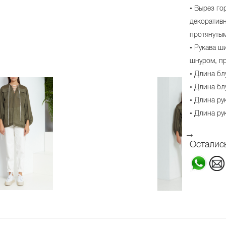
• Вырез го
декоратив
протянутым
• Рукава ш
шнуром, пр
• Длина бл
• Длина блу
• Длина рук
• Длина рук
Осталис