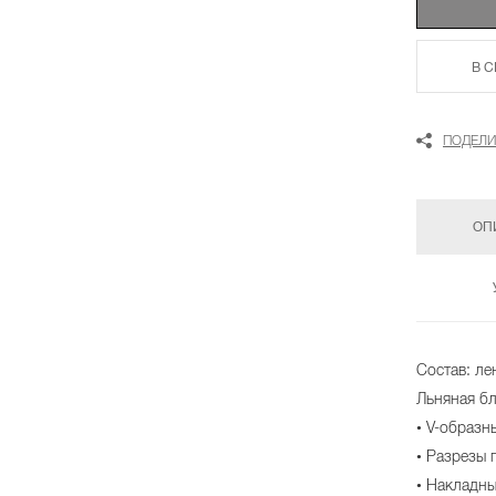
В 
ПОДЕЛИ
ОП
Состав: л
Льняная бл
• V-образн
• Разрезы
• Накладн