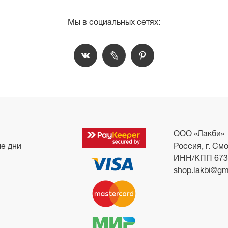
Мы в социальных сетях:
ООО «Лакби»
ые дни
Россия, г. Смо
ИНН/КПП 673
shop.lakbi@gm