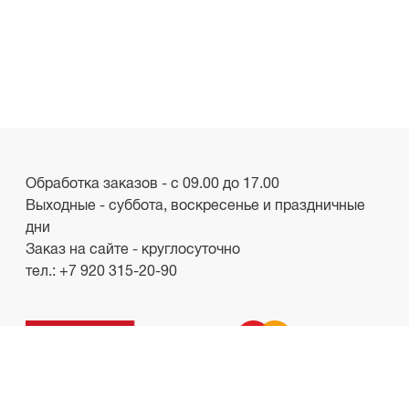
Обработка заказов - с 09.00 до 17.00
Выходные - суббота, воскресенье и праздничные
дни
Заказ на сайте - круглосуточно
тел.:
+7 920 315-20-90
ООО «Лакби»
Россия, г. Смоленск, пр-кт. Гагарина, д.19
ИНН/КПП 6732057528/673201001