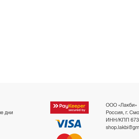
ООО «Лакби»
ые дни
Россия, г. Смо
ИНН/КПП 673
shop.lakbi@gm