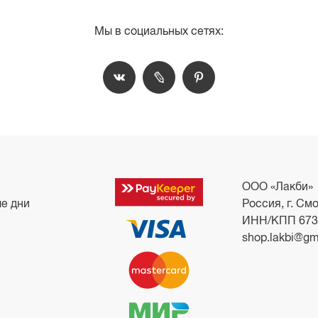
Мы в социальных сетях:
ООО «Лакби»
ые дни
Россия, г. Смо
ИНН/КПП 673
shop.lakbi@gm