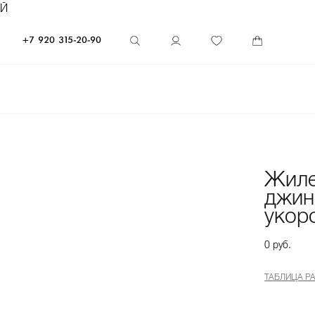
ЕЙ
+7 920 315-20-90
Жиле
джин
укор
0 руб.
ТАБЛИЦА Р