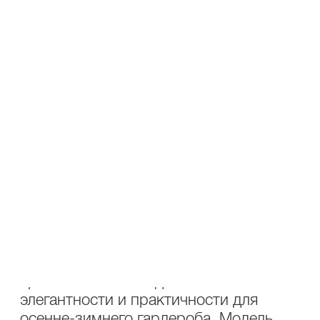
В КОРЗИНУ
В СПИСОК ЖЕЛАНИЙ
ПОДЕЛИТЬСЯ В СОЦ.СЕТЯХ
ОПИСАНИЕ
УХОД
Состав: 65% полиэстер, 35% шерсть
Коричневый жакет Lakbi 55097 —
стиль, комфорт и функциональность
для осени и зимы. Жакет прямого
кроя Lakbi — это идеальное сочетание
элегантности и практичности для
осенне-зимнего гардероба. Модель