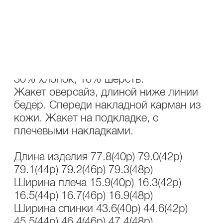
ОПИСАНИЕ
УХОД
Состав: 30% акрил, 30% полиэстер,
30% хлопок, 10% шерсть.
Жакет оверсайз, длиной ниже линии
бедер. Спереди накладной карман из
кожи. Жакет на подкладке, с
плечевыми накладками.
Длина изделия 77.8(40р) 79.0(42р)
79.1(44р) 79.2(46р) 79.3(48р)
Ширина плеча 15.9(40р) 16.3(42р)
16.5(44р) 16.7(46р) 16.9(48р)
Ширина спинки 43.6(40р) 44.6(42р)
45.5(44р) 46.4(46р) 47.4(48р)