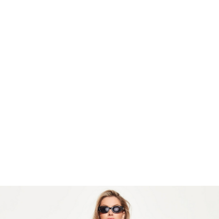
Состав: 100%вискоза
Шорты свободного кроя в длине мини.
Посадка изделия высокая. Пояс на
эластичной резинке, которая
обеспечивает комфорт на все время
носки изделия. Низ обрамлен
воланами, которые добавляют образу
романтичности и воздушности.
Эффектная модель для создания
трендовых летних образов.
Остались вопросы?