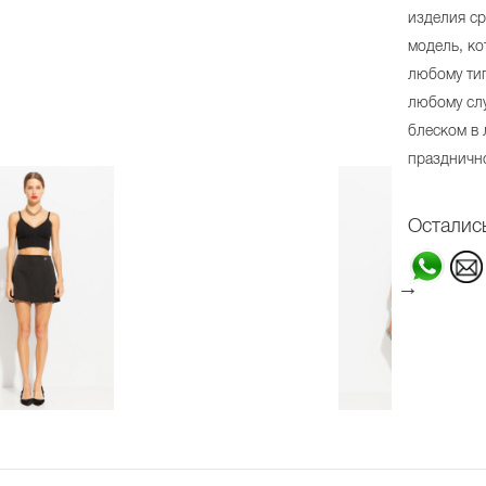
изделия ср
модель, ко
любому тип
любому слу
блеском в 
праздничн
Осталис