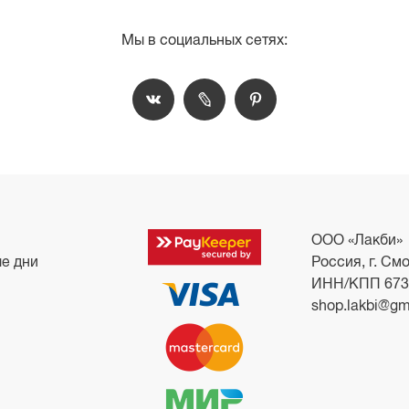
Мы в социальных сетях:
ООО «Лакби»
ые дни
Россия, г. Смо
ИНН/КПП 673
shop.lakbi@gm