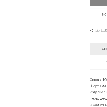
В 
ПОДЕЛИ
ОП
Состав: 10
Шорты мин
Изделие с
Перед дек
аналогично