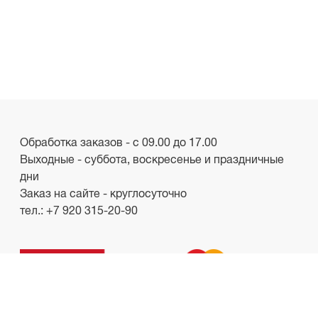
Обработка заказов - с 09.00 до 17.00
Выходные - суббота, воскресенье и праздничные
дни
Заказ на сайте - круглосуточно
тел.:
+7 920 315-20-90
ООО «Лакби»
Россия, г. Смоленск, пр-кт. Гагарина, д.19
ИНН/КПП 6732057528/673201001