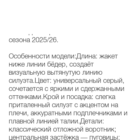
серый цвет, строгая
структурированность и внимание к
деталям делают его великолепной
базой для образов осенне‑зимнего
сезона 2025/26.
Особенности модели:Длина: жакет
ниже линии бёдер, создаёт
визуальную вытянутую линию
силуэта.Цвет: универсальный серый,
сочетается с яркими и сдержанными
оттенками.Крой и посадка: слегка
приталенный силуэт с акцентом на
плечи, аккуратными подплечниками и
плавной линией талии.Детали:
классический отложной воротник;
центральная застёжка — пуговицы;