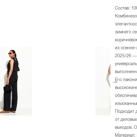
Состав: 10
Комбинезо
элегантнос
зимнего се
коричневом
из осенне
2025/26 — 
универсаль
выполненн
Его лакон
высококач
обеспечив
изысканны
Подходит д
от деловых
выходов. 
Материал: 