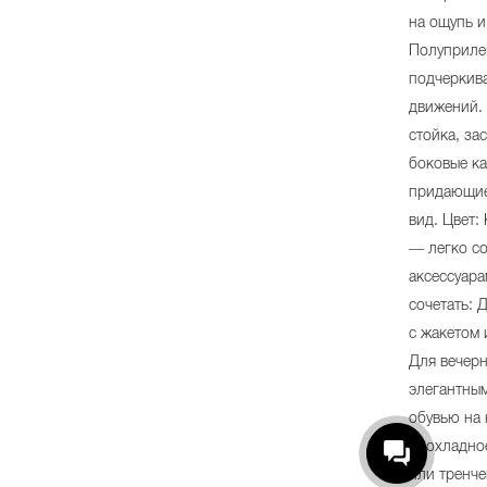
на ощупь 
Полуприле
подчеркива
движений. 
стойка, за
боковые к
придающие
вид. Цвет:
— легко со
аксессуара
сочетать: 
с жакетом 
Для вечер
элегантны
обувью на 
прохладное
или тренче