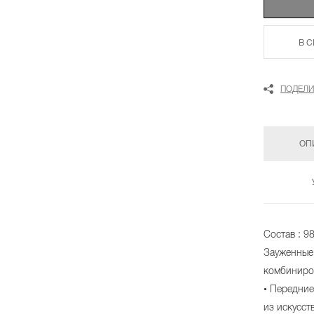
В 
ПОДЕЛИ
ОП
Состав : 9
Зауженные
комбиниро
• Передни
из искусст