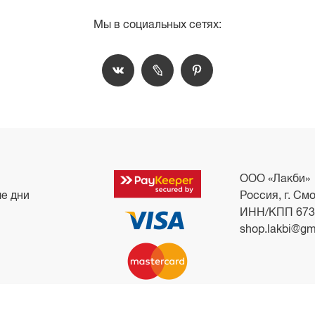
Мы в социальных сетях:
ООО «Лакби»
ые дни
Россия, г. Смо
ИНН/КПП 673
shop.lakbi@gm