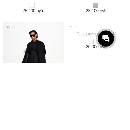
25 400 руб.
28 100 руб.
Жилет женский 55156
Плащ женский 55143
48
42
44
46
48